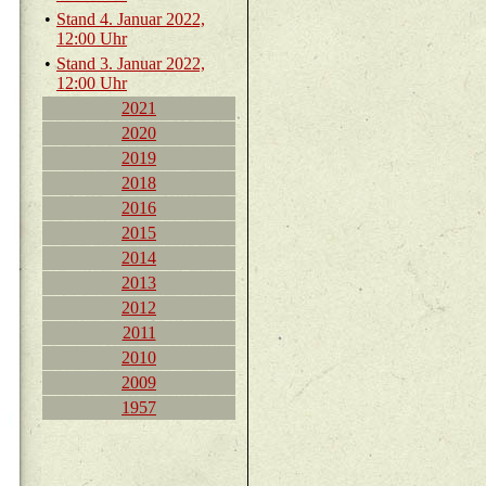
•
Stand 4. Ja­nu­ar 2022,
12:00 Uhr
•
Stand 3. Ja­nu­ar 2022,
12:00 Uhr
2021
2020
2019
2018
2016
2015
2014
2013
2012
2011
2010
2009
1957