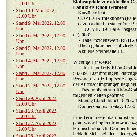
Sta­tu­sup­date zur ak­tu­el­len Co­
12.00 Uhr
Land­kreis Rhön-Grab­feld
•
Stand 10. Mai 2022,
Kurz­über­sicht:
12.00 Uhr
•
Stand 9. Mai 2022, 12.00
Uhr
CO­VID-19 Fälle ins­ge­samt 
ne)20882
•
Stand 6. Mai 2022, 12.00
7-Ta­ge-In­zi
Uhr
Hinzu ge­kom­
•
Stand 5. Mai 2022, 12.00
Ak­tu­el­le Ster­be­fäl­le 132
Uhr
•
Stand 4. Mai 2022, 12.00
Wich­ti­ge Hin­wei­se:
Uhr
· Im Land­kreis Rhön-Grab­feld
•
Stand 3. Mai 2022, 12.00
53.639 Er­st­imp­fun­gen durch­g
Uhr
Per­so­nen ist die Impf­se­rie ab­ge
der Auf­fri­schimp­fun­gen liegt be
•
Stand 2. Mai 2022, 12.00
· Das Impf­zen­trum Rhön-Grab­fe
Uhr
fol­gen­den Zei­ten ge­öff­net:
•
Stand 29. April 2022,
Mon­tag bis Mitt­
12.00 Uhr
Don­ners­tag bi
•
Stand 28. April 2022,
12.00 Uhr
Eine Ter­min­ver­ein­ba­rung ist on
page www.​impfzentrum-rhoen-gra
•
Stand 27. April 2022,
le­fo­nisch mög­lich. Dar­über hin­
12.00 Uhr
lich­keit sich bei den nie­der­ge­l
•
Stand 26. April 2022,